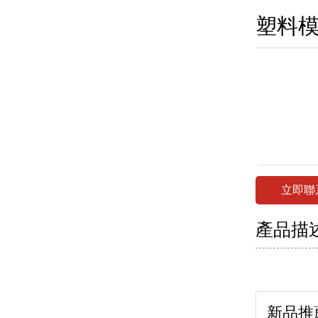
塑料
立即聯
產品描
新品推