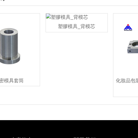
塑膠模具_背模芯
密模具套筒
化妝品包