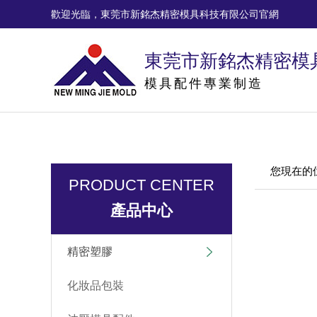
歡迎光臨，東莞市新銘杰精密模具科技有限公司官網
東莞市新銘杰精密模
模具配件專業制造
您現在的
PRODUCT CENTER
產品中心
精密塑膠
化妝品包裝